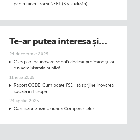
pentru tinerii romi NEET (3 vizualizări)
Te-ar putea interesa și…
24 decembrie 2025
Curs pilot de inovare socială dedicat profesioniștilor
din administrația publică
11 iulie 2025
Raport OCDE: Cum poate FSE+ să sprijine inovarea
socială în Europa
23 aprilie 2025
Comisia a lansat Uniunea Competențelor