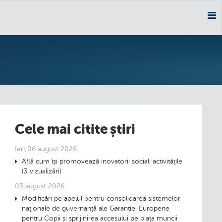
Nav
Cele mai citite știri
Ieri, 06 august 2026
Află cum își promovează inovatorii sociali activitățile
(3 vizualizări)
03 august 2026
Modificări pe apelul pentru consolidarea sistemelor
naționale de guvernanță ale Garanției Europene
pentru Copii și sprijinirea accesului pe piața muncii