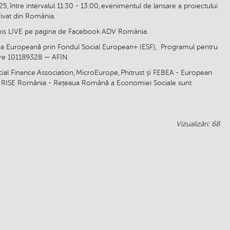
, între intervalul 11:30 - 13:00, evenimentul de lansare a proiectului
rivat din România.
nsmis LIVE pe pagina de Facebook ADV România.
nea Europeană prin Fondul Social European+ (ESF), Programul pentru
nțare 101189328 — AFIN.
ial Finance Association, MicroEurope, Phitrust și FEBEA - European
N și RISE România - Rețeaua Română a Economiei Sociale sunt
Vizualizări: 68