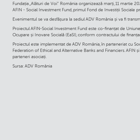
Fundația „Alături de Voi” România organizează marți, 11 martie 2025
AFIN - Social Investment Fund, primul Fond de Investiții Sociale p
Evenimentul se va desfășura la sediul ADV România și va fi tra
Proiectul AFIN-Social Investment Fund este co-finanțat de Uniu
Ocupare și Inovare Socială (EaSI), conform contractului de fina
Proiectul este implementat de ADV România, în parteneriat cu Soc
Federation of Ethical and Alternative Banks and Financiers. AFI
parteneri asociați.
Sursa: ADV România