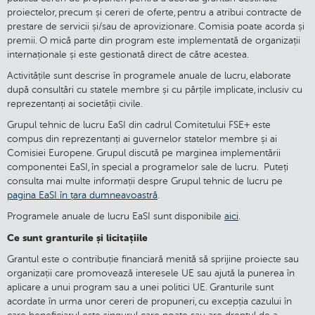
proiectelor, precum și cereri de oferte, pentru a atribui contracte de
prestare de servicii și/sau de aprovizionare. Comisia poate acorda și
premii. O mică parte din program este implementată de organizații
internaționale și este gestionată direct de către acestea.
Activitățile sunt descrise în programele anuale de lucru, elaborate
după consultări cu statele membre și cu părțile implicate, inclusiv cu
reprezentanți ai societății civile.
Grupul tehnic de lucru EaSI din cadrul Comitetului FSE+ este
compus din reprezentanți ai guvernelor statelor membre și ai
Comisiei Europene. Grupul discută pe marginea implementării
componentei EaSI, în special a programelor sale de lucru. Puteți
consulta mai multe informații despre Grupul tehnic de lucru pe
pagina EaSI în țara dumneavoastră
.
Programele anuale de lucru EaSI sunt disponibile
aici
.
Ce sunt granturile și licitațiile
Grantul este o contribuție financiară menită să sprijine proiecte sau
organizații care promovează interesele UE sau ajută la punerea în
aplicare a unui program sau a unei politici UE. Granturile sunt
acordate în urma unor cereri de propuneri, cu excepția cazului în