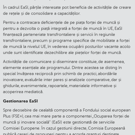
În cadrul EaSI, părțile interesate pot beneficia de activitățile de creare
de rețele și de consolidare a capacităților.
Pentru a contracara deficiențele de pe piața forței de muncă și
pentru a dezvolta o piață integrată a forței de muncă în UE, EaSI
finanțează parteneriate transfrontaliere și servicii în regiunile
transfrontaliere, precum și programe specifice de mobilitate a forței
de muncă la nivelul UE, în vederea ocupării posturilor vacante acolo
unde sunt identificate dezechilibre ale piețelor forței de muncă.
Activitățile de comunicare și diseminare constituie, de asemenea,
elemente esențiale ale programului. Dintre acestea se disting în
special învățarea reciprocă prin schimb de practici, abordările
inovatoare, evaluările inter pares și analizele comparative, dar și
ghidurile, evenimentele, rapoartele, materialele informative și
acoperirea mediatică.
Gestionarea EaSI
Spre deosebire de cealaltă componentă a Fondului social european
Plus (FSE+), cea mai mare parte a componentei „Ocuparea forței de
muncă și inovare socială” (EaSI) este gestionată de serviciile
Comisiei Europene. În cazul gestiunii directe, Comisia Europeană
publică cereri de propuneri pentru a acorda granturi destinate