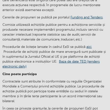
care beneficiarul este singurul care poate sau are dreptul de a
executa acțiunea respectivă. În programele de lucru menționate
anterior există asemenea excepții.
Cererile de propuneri se publică pe portalul
Funding and Tenders
.
Comisia utilizează achizițiile publice pentru a achiziționa serviciile și
produsele necesare implementării programului, inclusiv servicii cu
caracter intelectual (rapoarte statistice sau de audit, servicii de
consultanță, materiale de comunicare, traduceri, etc.)
Procedurile de licitație lansate în cadrul EaSI se publică
aici.
Procedurile de achiziții publice de mare anvergură sunt publicate și
în suplimentul la Jurnalul Oficial al UE și pe platforma de achiziții
publice electronice a instituțiilor UE:
Baza de date TED (tenders
electronic daily)
Cine poate participa
Contractele sunt atribuite în conformitate cu regulile Organizației
Mondiale a Comerțului privind achizițiile publice. La procedurile de
achiziție publică pot participa toate entitățile cu sediul în statele
membre și în țările terțe participante la un acord internațional sau
bilateral.
În ceea ce privește granturile, la cererile de propuneri EaSI pot