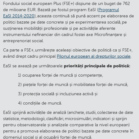
Fondului social european Plus (FSE+) dispune de un buget de 762
de milioane EUR. Bazată pe fostul program EaSI (
Programul
EaSI 2014-2020
), aceasta continuă să pună accent pe elaborarea de
politici bazate pe date concrete și pe experimentarea socială, pe
susținerea mobilității profesionale și pe activitățile aferente
instrumentului nefinanciar din cadrul fostei axe Microfinanțare și
antreprenoriat social.
Ca parte a FSE+, urmărește aceleași obiective de politică ca și FSE+,
având drept cadru principal
Pilonul european al drepturilor sociale
.
priorități principale de politică:
EaSI se axează pe următoarele
1) ocuparea forței de muncă și competențe,
2) piețele forței de muncă și mobilitatea forței de muncă,
3) protecția socială și incluziunea activă și
4) condițiile de muncă.
EaSI sprijină activitățile de analiză (anchete, studii, colectarea de date
statistice, metodologii, clasificări, microsimulări, indicatori și sprijin
pentru observatoarele și analizele comparative la nivel european)
pentru a promova elaborarea de politici bazate pe date concrete în
domeniul social și al ocupării forței de muncă.