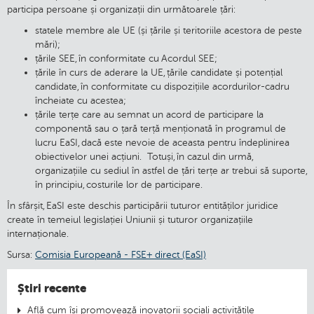
participa persoane și organizații din următoarele țări:
statele membre ale UE (și țările și teritoriile acestora de peste
mări);
țările SEE, în conformitate cu Acordul SEE;
țările în curs de aderare la UE, țările candidate și potențial
candidate, în conformitate cu dispozițiile acordurilor-cadru
încheiate cu acestea;
țările terțe care au semnat un acord de participare la
componentă sau o țară terță menționată în programul de
lucru EaSI, dacă este nevoie de aceasta pentru îndeplinirea
obiectivelor unei acțiuni. Totuși, în cazul din urmă,
organizațiile cu sediul în astfel de țări terțe ar trebui să suporte,
în principiu, costurile lor de participare.
În sfârșit, EaSI este deschis participării tuturor entităților juridice
create în temeiul legislației Uniunii și tuturor organizațiile
internaționale.
Sursa:
Comisia Europeană - FSE+ direct (EaSI)
Știri recente
Află cum își promovează inovatorii sociali activitățile