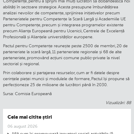
Competențe, pentru a sprijini mai mulți lucrători să dobândească noi
abilități în sectoare strategice. Acesta presupune îmbunătățirea
analizei nevoilor de competențe, sprijinirea inițiativelor precum
Parteneriatele pentru Competențe la Scară Largă și Academiile UE
pentru Competențe, precum și integrarea programelor existente
precum Alianța Europeană pentru Ucenicii, Centrele de Excelență
Profesională și Alianțele universităților europene.
Pactul pentru Competențe reunește peste 2500 de membri, 20 de
parteneriate la scară largă, 11 parteneriate regionale și 68 de alte
parteneriate, promovând acțiuni comune public-private la nivel
sectorial și regional.
Prin colaborare și partajarea resurselor, cum ar fi datele despre
cerințele pieței muncii și modulele de formare, Pactul își propune să
perfecționeze 25 de milioane de lucrători până în 2030.
Sursa: Comisia Europeană
Vizualizări: 88
Cele mai citite știri
06 august 2026
Află cum își promovează inovatorii sociali activitățile (5