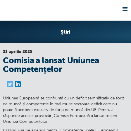
Nav
Ştiri
23 aprilie 2025
Comisia a lansat Uniunea
Competențelor
Uniunea Europeană se confruntă cu un deficit semnificativ de forță
de muncă și competențe în mai multe sectoare, deficit care nu
poate fi acoperit exclusiv de forța de muncă din UE. Pentru a
răspunde acestei provocări, Comisia Europeană a lansat recent
Uniunea Competențelor.
Bazându-se pe Agenda pentru Competențe, Spațiul European al