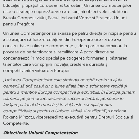
Educației și Spațiul European al Cercetării, Uniunea Competențelor
este o strategie cuprinzătoare care sprijină obiectivele stabilite în
Busola Competitivității, Pactul Industrial Verde și Strategia Uniunii
pentru Pregătire.
Uniunea Competențelor se axează pe patru direcții principale pentru
a se asigura că fiecare cetățean din Europa are ocazia de a-și
construi baze solide de competențe și de a participa continuu la
procese de perfecționare și recalificare. A patra direcție se
concentrează în mod special pe atragerea, formarea și păstrarea
talentelor care vor sprijini inovația, creșterea durabilă și
competitivitatea viitoare a Europei.
„
Uniunea Competențelor este strategia noastră pentru a ajuta
oamenii să țină pasul cu o lume aflată într-o schimbare rapidă și
pentru a menține Europa competitivă și echitabilă. În Europa, punem
oamenii pe primul loc, deoarece succesul fiecărei persoane în
învățare, la locul de muncă și în viață este esențial pentru
competitivitate și pentru o Uniune stabilă și rezilientă
.”, a declarat
Roxana Mînzatu, vicepreședintă executivă pentru Drepturi Sociale și
Competențe.
Obiectivele Uniunii Competențelor: