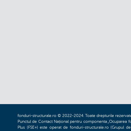
fonduri-structurale.ro © 2022-2024. Toate drepturile rezervat
Punctul de Contact Național pentru componenta „Ocuparea for
Plus (FSE+) este operat de fonduri-structurale.ro (Grupul d