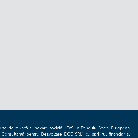
e.
ței de muncă și inovare socială” (EaSI) a Fondului Social European
e Consultanță pentru Dezvoltare DCG SRL) cu sprijinul financiar al