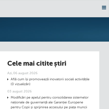
Nav
Cele mai citite știri
Azi, 06 august 2026
Află cum își promovează inovatorii sociali activitățile
(0 vizualizări)
03 august 2026
Modificări pe apelul pentru consolidarea sistemelor
naționale de guvernanță ale Garanției Europene
pentru Copii și sprijinirea accesului pe piața muncii