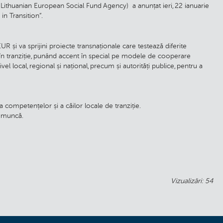
ithuanian European Social Fund Agency) a anunțat ieri, 22 ianuarie
in Transition”.
 și va sprijini proiecte transnaționale care testează diferite
în tranziție, punând accent în special pe modele de cooperare
vel local, regional și național, precum și autorități publice, pentru a
, a competențelor și a căilor locale de tranziție.
de muncă.
Vizualizări: 54