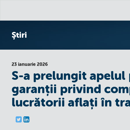
Ştiri
23 ianuarie 2026
S-a prelungit apelul
garanții privind co
lucrătorii aflați în tr