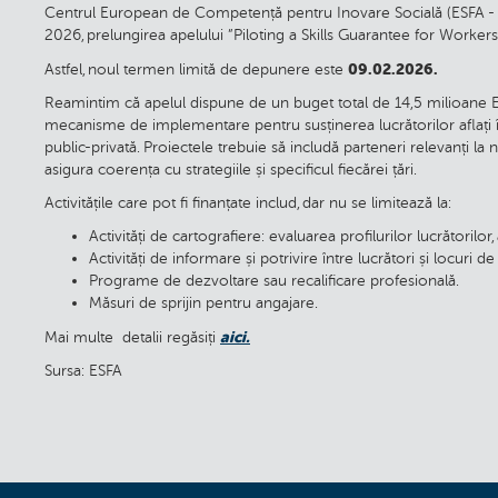
Centrul European de Competență pentru Inovare Socială (ESFA - L
2026, prelungirea apelului ”Piloting a Skills Guarantee for Workers 
09.02.2026.
Astfel, noul termen limită de depunere este
Reamintim că apelul dispune de un buget total de 14,5 milioane EUR
mecanisme de implementare pentru susținerea lucrătorilor aflați 
public-privată. Proiectele trebuie să includă parteneri relevanți la ni
asigura coerența cu strategiile și specificul fiecărei țări.
Activitățile care pot fi finanțate includ, dar nu se limitează la:
Activități de cartografiere: evaluarea profilurilor lucrătorilor
Activități de informare și potrivire între lucrători și locuri 
Programe de dezvoltare sau recalificare profesională.
Măsuri de sprijin pentru angajare.
aici.
Mai multe detalii regăsiți
Sursa: ESFA