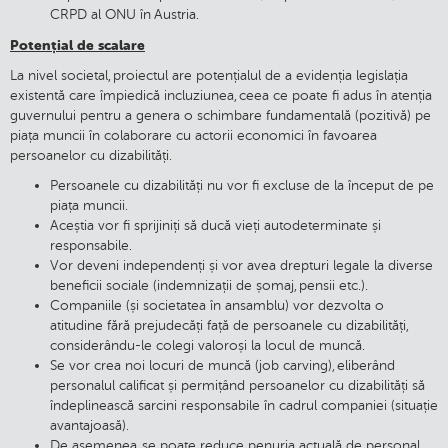
CRPD al ONU în Austria.
Potențial de scalare
La nivel societal, proiectul are potențialul de a evidenția legislația
existentă care împiedică incluziunea, ceea ce poate fi adus în atenția
guvernului pentru a genera o schimbare fundamentală (pozitivă) pe
piața muncii în colaborare cu actorii economici în favoarea
persoanelor cu dizabilități.
Persoanele cu dizabilități nu vor fi excluse de la început de pe
piața muncii.
Aceștia vor fi sprijiniți să ducă vieți autodeterminate și
responsabile.
Vor deveni independenți și vor avea drepturi legale la diverse
beneficii sociale (indemnizații de șomaj, pensii etc.).
Companiile (și societatea în ansamblu) vor dezvolta o
atitudine fără prejudecăți față de persoanele cu dizabilități,
considerându-le colegi valoroși la locul de muncă.
Se vor crea noi locuri de muncă (job carving), eliberând
personalul calificat și permițând persoanelor cu dizabilități să
îndeplinească sarcini responsabile în cadrul companiei (situație
avantajoasă).
De asemenea, se poate reduce penuria actuală de personal.