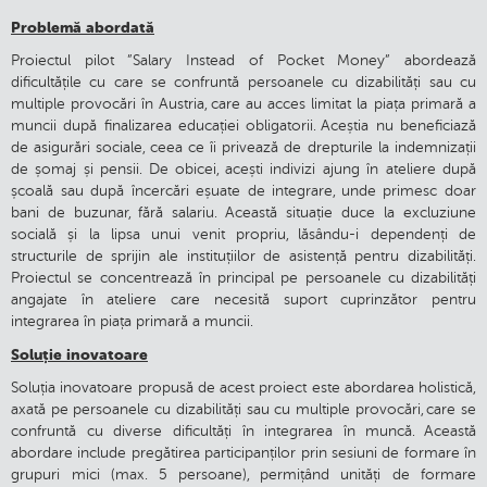
Problemă abordată
Proiectul pilot ”Salary Instead of Pocket Money” abordează
dificultățile cu care se confruntă persoanele cu dizabilități sau cu
multiple provocări în Austria, care au acces limitat la piața primară a
muncii după finalizarea educației obligatorii. Aceștia nu beneficiază
de asigurări sociale, ceea ce îi privează de drepturile la indemnizații
de șomaj și pensii. De obicei, acești indivizi ajung în ateliere după
școală sau după încercări eșuate de integrare, unde primesc doar
bani de buzunar, fără salariu. Această situație duce la excluziune
socială și la lipsa unui venit propriu, lăsându-i dependenți de
structurile de sprijin ale instituțiilor de asistență pentru dizabilități.
Proiectul se concentrează în principal pe persoanele cu dizabilități
angajate în ateliere care necesită suport cuprinzător pentru
integrarea în piața primară a muncii.
Soluție inovatoare
Soluția inovatoare propusă de acest proiect este abordarea holistică,
axată pe persoanele cu dizabilități sau cu multiple provocări, care se
confruntă cu diverse dificultăți în integrarea în muncă. Această
abordare include pregătirea participanților prin sesiuni de formare în
grupuri mici (max. 5 persoane), permițând unități de formare