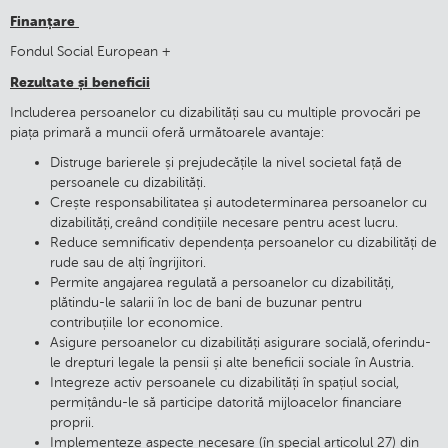
Finanțare
Fondul Social European +
Rezultate și beneficii
Includerea persoanelor cu dizabilități sau cu multiple provocări pe
piața primară a muncii oferă următoarele avantaje:
Distruge barierele și prejudecățile la nivel societal față de
persoanele cu dizabilități.
Crește responsabilitatea și autodeterminarea persoanelor cu
dizabilități, creând condițiile necesare pentru acest lucru.
Reduce semnificativ dependența persoanelor cu dizabilități de
rude sau de alți îngrijitori.
Permite angajarea regulată a persoanelor cu dizabilități,
plătindu-le salarii în loc de bani de buzunar pentru
contribuțiile lor economice.
Asigure persoanelor cu dizabilități asigurare socială, oferindu-
le drepturi legale la pensii și alte beneficii sociale în Austria.
Integreze activ persoanele cu dizabilități în spațiul social,
permițându-le să participe datorită mijloacelor financiare
proprii.
Implementeze aspecte necesare (în special articolul 27) din