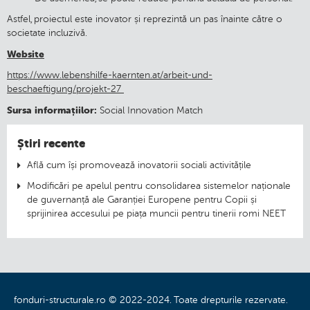
Astfel, proiectul este inovator și reprezintă un pas înainte către o
societate incluzivă.
Website
https://www.lebenshilfe-kaernten.at/arbeit-und-
beschaeftigung/projekt-27
Sursa informațiilor:
Social Innovation Match
Știri recente
Află cum își promovează inovatorii sociali activitățile
Modificări pe apelul pentru consolidarea sistemelor naționale
de guvernanță ale Garanției Europene pentru Copii și
sprijinirea accesului pe piața muncii pentru tinerii romi NEET
fonduri-structurale.ro © 2022-2024. Toate drepturile rezervate.