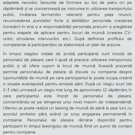
adaptate nevoilor. Sesiunile de formare au loc de patru ori pe
săptămână și se concentrează pe instruirea în utilizarea transportului
public, învățarea termenilor relevanți pentru piața muncii,
recunoașterea punctelor forte și abilităților personale, creșterea
încrederii în sine și a responsabilității personale, precum și pregătirea
pentru etapele de aplicare pentru locuri de muncă (crearea CV-
urilor, simularea interviurilor etc.). După definirea profilului de
competențe al participanților, se elaborează un plan de acțiune.
În timpul stagiilor inițiale de probă, participanții sunt însoțiți de
personalul de plasare, care îi ajută să practice utilizarea transportului
public și să ofere suport la locul de muncă. Această prezență
permite personalului de plasare să discute cu compania despre
oportunitățile de muncă pe care participantul le poate ocupa, creând
o situație avantajoasă pentru ambele părți. După un stagiu scurt (de
2-3 zile), urmează un stagiu mai lung, de aproximativ 12 săptămâni, în
care participantul este însoțit de personalul de plasare,
concentrându-se pe atingerea unui nivel maxim de independență.
Ulterior, se poate realiza un leasing de muncă de până la șase luni, cu
acordul ambelor părți, având ca scop angajarea permanentă în
companie. Personalul de plasare rămâne disponibil pentru
participant în timpul leasingului de muncă, fiind un punct de contact
pentru companie.