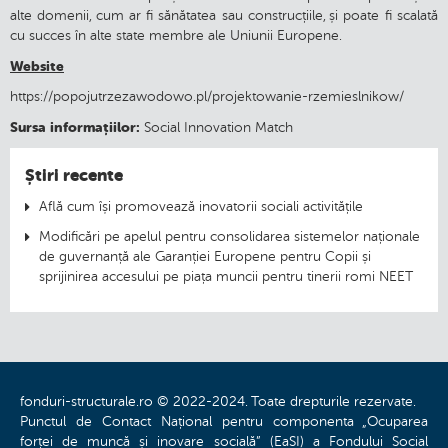
alte domenii, cum ar fi sănătatea sau construcțiile, și poate fi scalată
cu succes în alte state membre ale Uniunii Europene.
Website
https://popojutrzezawodowo.pl/projektowanie-rzemieslnikow/
Sursa informațiilor:
Social Innovation Match
Știri recente
Află cum își promovează inovatorii sociali activitățile
Modificări pe apelul pentru consolidarea sistemelor naționale
de guvernanță ale Garanției Europene pentru Copii și
sprijinirea accesului pe piața muncii pentru tinerii romi NEET
fonduri-structurale.ro © 2022-2024. Toate drepturile rezervate.
Punctul de Contact Național pentru componenta „Ocuparea
forței de muncă și inovare socială” (EaSI) a Fondului Social