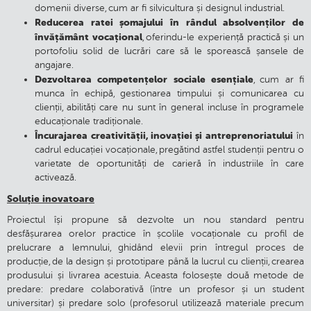
domenii diverse, cum ar fi silvicultura și designul industrial.
Reducerea ratei șomajului în rândul absolvenților de
învățământ vocațional
, oferindu-le experiență practică și un
portofoliu solid de lucrări care să le sporească șansele de
angajare.
Dezvoltarea competențelor sociale esențiale
, cum ar fi
munca în echipă, gestionarea timpului și comunicarea cu
clienții, abilități care nu sunt în general incluse în programele
educaționale tradiționale.
Încurajarea creativității, inovației și antreprenoriatului
în
cadrul educației vocaționale, pregătind astfel studenții pentru o
varietate de oportunități de carieră în industriile în care
activează.
Soluție inovatoare
Proiectul își propune să dezvolte un nou standard pentru
desfășurarea orelor practice în școlile vocaționale cu profil de
prelucrare a lemnului, ghidând elevii prin întregul proces de
producție, de la design și prototipare până la lucrul cu clienții, crearea
produsului și livrarea acestuia. Aceasta folosește două metode de
predare: predare colaborativă (între un profesor și un student
universitar) și predare solo (profesorul utilizează materiale precum