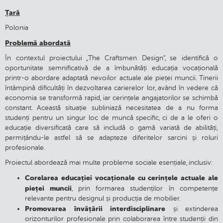
Țară
Polonia
Problemă abordată
În contextul proiectului „The Craftsmen Design”, se identifică o
oportunitate semnificativă de a îmbunătăți educația vocațională
printr-o abordare adaptată nevoilor actuale ale pieței muncii. Tinerii
întâmpină dificultăți în dezvoltarea carierelor lor, având în vedere că
economia se transformă rapid, iar cerințele angajatorilor se schimbă
constant. Această situație subliniază necesitatea de a nu forma
studenți pentru un singur loc de muncă specific, ci de a le oferi o
educație diversificată care să includă o gamă variată de abilități,
permițându-le astfel să se adapteze diferitelor sarcini și roluri
profesionale.
Proiectul abordează mai multe probleme sociale esențiale, inclusiv:
Corelarea educației vocaționale cu cerințele actuale ale
pieței muncii
, prin formarea studenților în competențe
relevante pentru designul și producția de mobilier.
Promovarea învățării interdisciplinare
și extinderea
orizonturilor profesionale prin colaborarea între studenții din