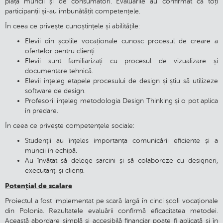
piața muncii și de consumatori. Evaluările au confirmat că toți
participanții și-au îmbunătățit competențele.
În ceea ce privește cunoștințele și abilitățile:
Elevii din școlile vocaționale cunosc procesul de creare a
ofertelor pentru clienți.
Elevii sunt familiarizați cu procesul de vizualizare și
documentare tehnică.
Elevii înțeleg etapele procesului de design și știu să utilizeze
software de design.
Profesorii înțeleg metodologia Design Thinking și o pot aplica
în predare.
În ceea ce privește competențele sociale:
Studenții au înțeles importanța comunicării eficiente și a
muncii în echipă.
Au învățat să delege sarcini și să colaboreze cu designeri,
executanți și clienți.
Potențial de scalare
Proiectul a fost implementat pe scară largă în cinci școli vocaționale
din Polonia. Rezultatele evaluării confirmă eficacitatea metodei.
Această abordare simplă și accesibilă financiar poate fi aplicată și în