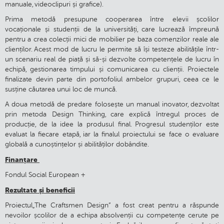
manuale, videoclipuri și grafice).
Prima metodă presupune cooperarea între elevii școlilor
vocaționale și studenții de la universități, care lucrează împreună
pentru a crea colecții mici de mobilier pe baza comenzilor reale ale
clienților. Acest mod de lucru le permite să își testeze abilitățile într-
un scenariu real de piață și să-și dezvolte competențele de lucru în
echipă, gestionarea timpului și comunicarea cu clienții. Proiectele
finalizate devin parte din portofoliul ambelor grupuri, ceea ce le
susține căutarea unui loc de muncă.
A doua metodă de predare folosește un manual inovator, dezvoltat
prin metoda Design Thinking, care explică întregul proces de
producție, de la idee la produsul final. Progresul studenților este
evaluat la fiecare etapă, iar la finalul proiectului se face o evaluare
globală a cunoștințelor și abilităților dobândite.
Finanțare
Fondul Social European +
Rezultate și beneficii
Proiectul„The Craftsmen Design” a fost creat pentru a răspunde
nevoilor școlilor de a echipa absolvenții cu competențe cerute pe