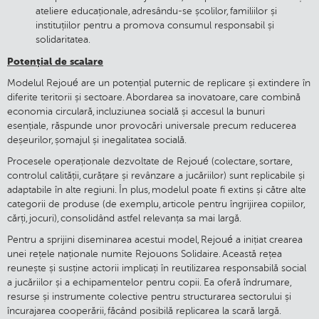
ateliere educaționale, adresându-se școlilor, familiilor și
instituțiilor pentru a promova consumul responsabil și
solidaritatea.
Potențial de scalare
Modelul Rejoué are un potențial puternic de replicare și extindere în
diferite teritorii și sectoare. Abordarea sa inovatoare, care combină
economia circulară, incluziunea socială și accesul la bunuri
esențiale, răspunde unor provocări universale precum reducerea
deșeurilor, șomajul și inegalitatea socială.
Procesele operaționale dezvoltate de Rejoué (colectare, sortare,
controlul calității, curățare și revânzare a jucăriilor) sunt replicabile și
adaptabile în alte regiuni. În plus, modelul poate fi extins și către alte
categorii de produse (de exemplu, articole pentru îngrijirea copiilor,
cărți, jocuri), consolidând astfel relevanța sa mai largă.
Pentru a sprijini diseminarea acestui model, Rejoué a inițiat crearea
unei rețele naționale numite Rejouons Solidaire. Această rețea
reunește și susține actorii implicați în reutilizarea responsabilă social
a jucăriilor și a echipamentelor pentru copii. Ea oferă îndrumare,
resurse și instrumente colective pentru structurarea sectorului și
încurajarea cooperării, făcând posibilă replicarea la scară largă.