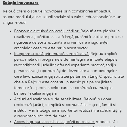
Soluție inovatoare
Rejoué oferă o soluție inovatoare prin combinarea impactului
asupra mediului, a incluziunii sociale și a valorii educaționale într-un
singur model:
Economia circulară aplicată jucăriilor:
Rejoué este pionier în
reutilizarea jucăriilor la scară largă, punând în aplicare procese
riguroase de sortare, curățare și verificare a siguranței
articolelor, ceea ce este rar în acest sector.
Integrare socială prin muncă semnificativă:
Rejoué implică
persoanele din programele de reintegrare în toate etapele
recondiționării jucăriilor, oferind experiență practică, sprijin
personalizat și oportunități de dezvoltare a competențelor
care favorizează angajabilitatea pe termen lung. O specificitate
cheie a Rejoué este accentul puternic pus pe sprijinirea
femeilor, în special a celor care se confruntă cu multiple
bariere în calea angajării.
Acțiuni educaționale și de sensibilizare:
Rejoué nu doar
reciclează jucării, ci implică și comunitățile – școli, familii și
instituții – în înțelegerea importanței reutilizării, a solidarității și
a responsabilității față de mediu.
Acces la prețuri accesibile la jucării de calitate:
modelul său