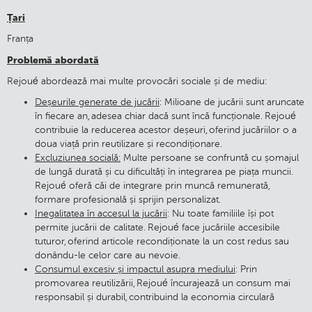
Țari
Franța
Problemă abordată
Rejoué abordează mai multe provocări sociale și de mediu:
Deșeurile generate de jucării
: Milioane de jucării sunt aruncate
în fiecare an, adesea chiar dacă sunt încă funcționale. Rejoué
contribuie la reducerea acestor deșeuri, oferind jucăriilor o a
doua viață prin reutilizare și recondiționare.
Excluziunea socială:
Multe persoane se confruntă cu șomajul
de lungă durată și cu dificultăți în integrarea pe piața muncii.
Rejoué oferă căi de integrare prin muncă remunerată,
formare profesională și sprijin personalizat.
Inegalitatea în accesul la jucării
: Nu toate familiile își pot
permite jucării de calitate. Rejoué face jucăriile accesibile
tuturor, oferind articole recondiționate la un cost redus sau
donându-le celor care au nevoie.
Consumul excesiv și impactul asupra mediului
: Prin
promovarea reutilizării, Rejoué încurajează un consum mai
responsabil și durabil, contribuind la economia circulară