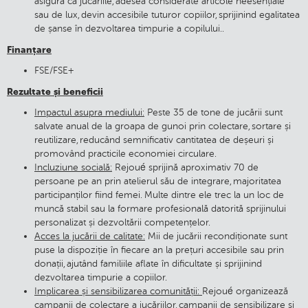
asigură că jucăriile, adesea considerate articole neesențiale
sau de lux, devin accesibile tuturor copiilor, sprijinind egalitatea
de șanse în dezvoltarea timpurie a copilului..
Finanțare
FSE/FSE+
Rezultate și beneficii
Impactul asupra mediului:
Peste 35 de tone de jucării sunt
salvate anual de la groapa de gunoi prin colectare, sortare și
reutilizare, reducând semnificativ cantitatea de deșeuri și
promovând practicile economiei circulare.
Incluziune socială:
Rejoué sprijină aproximativ 70 de
persoane pe an prin atelierul său de integrare, majoritatea
participanților fiind femei. Multe dintre ele trec la un loc de
muncă stabil sau la formare profesională datorită sprijinului
personalizat și dezvoltării competențelor.
Acces la jucării de calitate:
Mii de jucării recondiționate sunt
puse la dispoziție în fiecare an la prețuri accesibile sau prin
donații, ajutând familiile aflate în dificultate și sprijinind
dezvoltarea timpurie a copiilor.
Implicarea și sensibilizarea comunității:
Rejoué organizează
campanii de colectare a jucăriilor, campanii de sensibilizare și