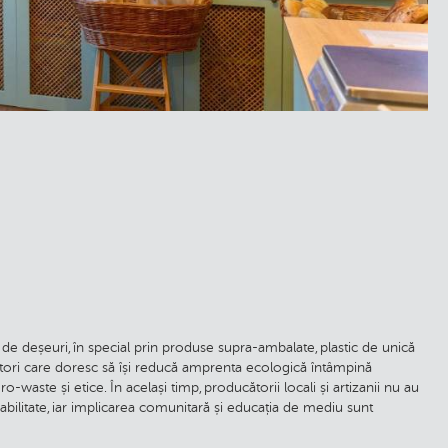
 deșeuri, în special prin produse supra-ambalate, plastic de unică
umatori care doresc să își reducă amprenta ecologică întâmpină
ero-waste și etice. În același timp, producătorii locali și artizanii nu au
nabilitate, iar implicarea comunitară și educația de mediu sunt