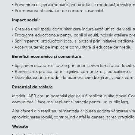
• Prevenirea risipei alimentare prin producție moderată, transforma
• Promovarea obiceiurilor de consum sustenabil.
Impact social:
• Crearea unui spațiu comunitar care încurajează un stil de viață s
• Programe educaționale pentru copii și adulți, inclusiv ateliere 
• Sprijin pentru producători locali și artizani prin inițiative dedicat
• Accent puternic pe implicare comunitară și educație de mediu.
Beneficii economice și comunitare:
• Sprijinirea economiei locale prin prioritizarea furnizorilor locali ș
• Reinvestirea profiturilor în inițiative comunitare și educaționale.
• Dezvoltarea unui model de business care leagă activitatea comer
Potențial de scalare
Modelul AER are un potențial clar de a fi replicat în alte orașe. Com
comunitară îl face mai rezilient și atractiv pentru un public larg.
Alte afaceri din retail sau alimentație ar putea adopta vânzarea vra
aprovizionarea locală, contribuind astfel la generalizarea practici
Website