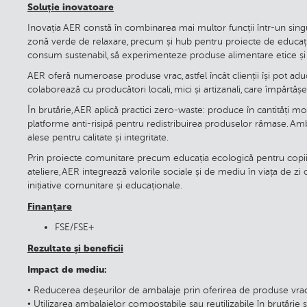
Soluție inovatoare
Inovația AER constă în combinarea mai multor funcții într-un singur
zonă verde de relaxare, precum și hub pentru proiecte de educa
consum sustenabil, să experimenteze produse alimentare etice și 
AER oferă numeroase produse vrac, astfel încât clienții își pot ad
colaborează cu producători locali, mici și artizanali, care împărtășes
În brutărie, AER aplică practici zero-waste: produce în cantități 
platforme anti-risipă pentru redistribuirea produselor rămase. Amba
alese pentru calitate și integritate.
Prin proiecte comunitare precum educația ecologică pentru copii („
ateliere, AER integrează valorile sociale și de mediu în viața de zi cu 
inițiative comunitare și educaționale.
Finanțare
FSE/FSE+
Rezultate și beneficii
Impact de mediu:
• Reducerea deșeurilor de ambalaje prin oferirea de produse vrac și
• Utilizarea ambalajelor compostabile sau reutilizabile în brutărie 