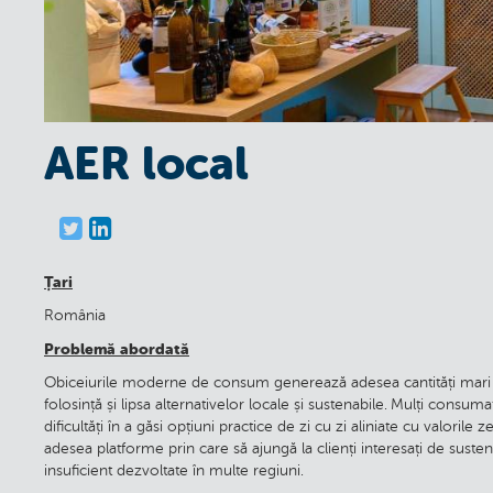
AER local
Țari
România
Problemă abordată
Obiceiurile moderne de consum generează adesea cantități mari de
folosință și lipsa alternativelor locale și sustenabile. Mulți cons
dificultăți în a găsi opțiuni practice de zi cu zi aliniate cu valorile z
adesea platforme prin care să ajungă la clienți interesați de suste
insuficient dezvoltate în multe regiuni.