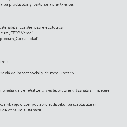
rea produselor și parteneriate anti-risipă.
ustenabil și conștientizare ecologică.
precum „STOP Verde”.
e precum „Colțul Lokal”.
i mici.
cială de impact social și de mediu pozitiv.
binația dintre retail zero-waste, brutărie artizanală și implicare
c, ambalajele compostabile, redistribuirea surplusului și
lor de consum sustenabil.