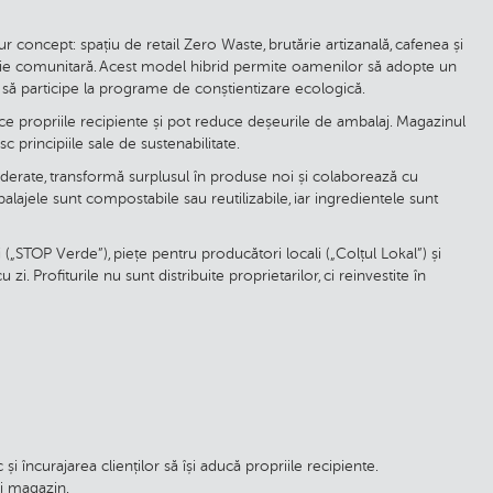
 concept: spațiu de retail Zero Waste, brutărie artizanală, cafenea și
ție comunitară. Acest model hibrid permite oamenilor să adopte un
să participe la programe de conștientizare ecologică.
uce propriile recipiente și pot reduce deșeurile de ambalaj. Magazinul
c principiile sale de sustenabilitate.
moderate, transformă surplusul în produse noi și colaborează cu
lajele sunt compostabile sau reutilizabile, iar ingredientele sunt
STOP Verde”), piețe pentru producători locali („Colțul Lokal”) și
zi. Profiturile nu sunt distribuite proprietarilor, ci reinvestite în
 încurajarea clienților să își aducă propriile recipiente.
și magazin.